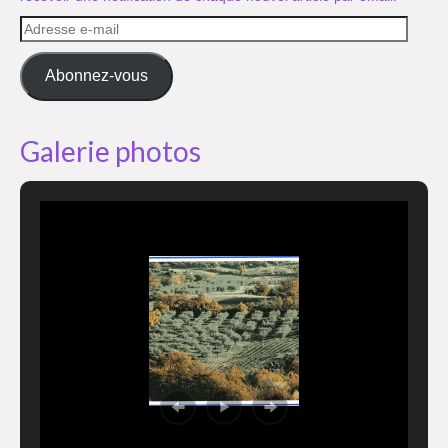
Adresse
e-
mail
Abonnez-vous
Galerie photos