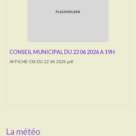
Transport
Cimetière
Culte
Correspondants de presse
CONSEIL MUNICIPAL DU 22 06 2026 A 19H
AFFICHE CM DU 22 06 2026.pdf
LE BRULAGE DES VEGETAUX
DECHETS VERTS
La météo