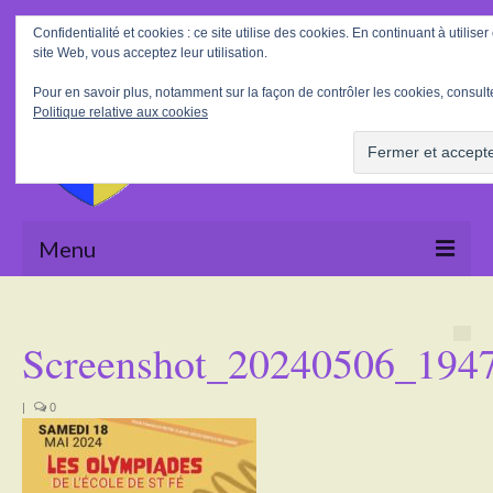
Rechercher
Confidentialité et cookies : ce site utilise des cookies. En continuant à utiliser
:
site Web, vous acceptez leur utilisation.
Pour en savoir plus, notamment sur la façon de contrôler les cookies, consulte
Politique relative aux cookies
Menu
Accueil
Screenshot_20240506_194
La Mairie
Le village
|
0
Tourisme
Actualités