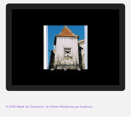
© 2026 Mairie de Condorcet. Un thème Wordpress par
Kadence
.