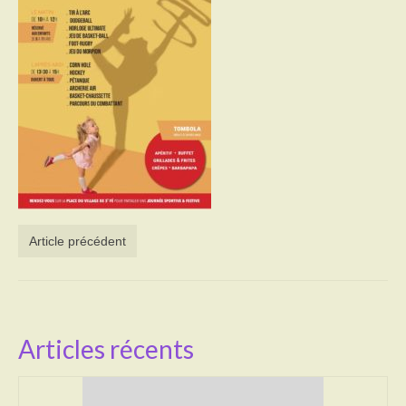
Activités
Poésie
Contact
Heures d’ouverture
Démarches administratives
CONSEILLER NUMERIQUE
Article précédent
Infos utiles
Salle polyvalente
Service des eaux
Articles récents
L’école
Environnement