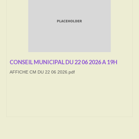
Transport
Cimetière
Culte
Correspondants de presse
CONSEIL MUNICIPAL DU 22 06 2026 A 19H
LE BRULAGE DES VEGETAUX
AFFICHE CM DU 22 06 2026.pdf
DECHETS VERTS