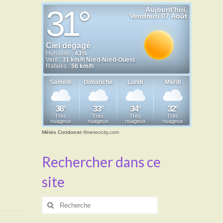
Météo Condorcet
©
meteocity.com
Rechercher dans ce
site
Rechercher
: