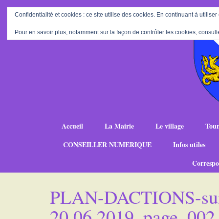
Confidentialité et cookies : ce site utilise des cookies. En continuant à utiliser
Pour en savoir plus, notamment sur la façon de contrôler les cookies, consult
Accueil
La Mairie
Le village
Tour
CONSEILLER NUMERIQUE
Infos utiles
Correspo
PLAN-DACTIONS-suit
20.06.2019_page_002