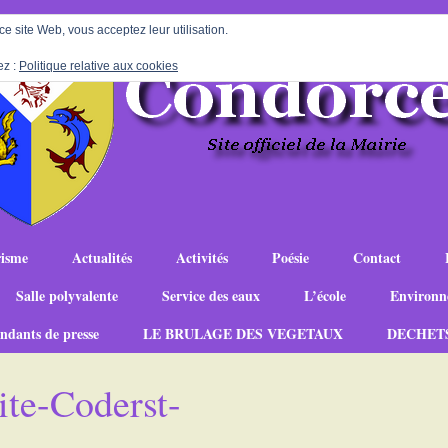
 ce site Web, vous acceptez leur utilisation.
ez :
Politique relative aux cookies
isme
Actualités
Activités
Poésie
Contact
Salle polyvalente
Service des eaux
L’école
Environn
ndants de presse
LE BRULAGE DES VEGETAUX
DECHET
e-Coderst-