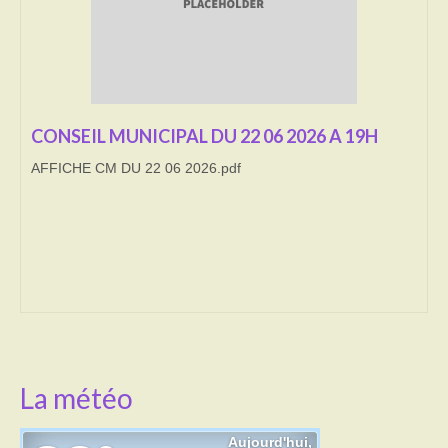
Transport
Cimetière
Culte
CONSEIL MUNICIPAL DU 22 06 2026 A 19H
Correspondants de presse
AFFICHE CM DU 22 06 2026.pdf
LE BRULAGE DES VEGETAUX
DECHETS VERTS
La météo