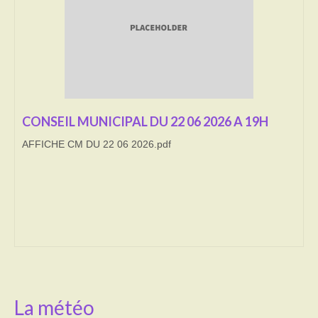
Transport
Cimetière
Culte
Correspondants de presse
CONSEIL MUNICIPAL DU 22 06 2026 A 19H
AFFICHE CM DU 22 06 2026.pdf
LE BRULAGE DES VEGETAUX
DECHETS VERTS
La météo