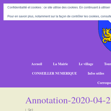
Confidentialité et cookies : ce site utilise des cookies. En continuant à utiliser
Pour en savoir plus, notamment sur la façon de contrôler les cookies, consult
Accueil
La Mairie
Le village
Tour
CONSEILLER NUMERIQUE
Infos utiles
Correspo
Annotation-2020-04-
|
0