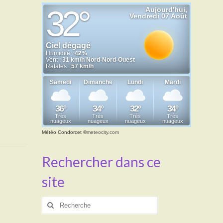
Météo Condorcet
©
meteocity.com
Rechercher dans ce
site
Rechercher
: