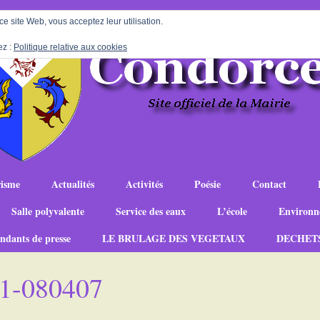
 ce site Web, vous acceptez leur utilisation.
ez :
Politique relative aux cookies
isme
Actualités
Activités
Poésie
Contact
Salle polyvalente
Service des eaux
L’école
Environn
ndants de presse
LE BRULAGE DES VEGETAUX
DECHET
21-080407