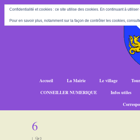
Confidentialité et cookies : ce site utilise des cookies. En continuant à utiliser
Pour en savoir plus, notamment sur la façon de contrôler les cookies, consult
Accueil
La Mairie
Le village
Tour
CONSEILLER NUMERIQUE
Infos utiles
Correspo
6
|
0