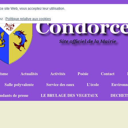
 ce site Web, vous acceptez leur utilisation.
ez :
Politique relative aux cookies
isme
Actualités
Activités
Poésie
Contact
Salle polyvalente
Service des eaux
L’école
Environn
ndants de presse
LE BRULAGE DES VEGETAUX
DECHET