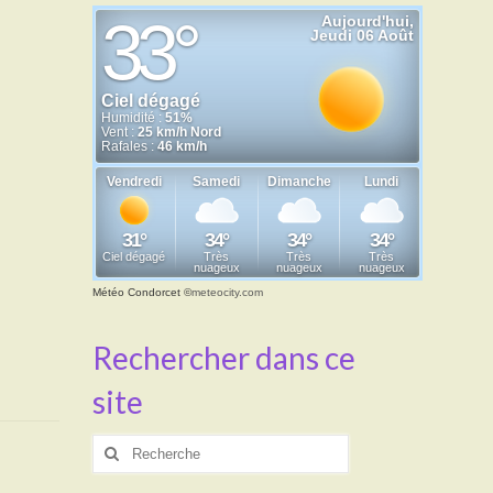
Météo Condorcet
©
meteocity.com
Rechercher dans ce
site
Rechercher
: