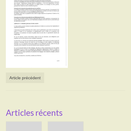
Activités
Poésie
Contact
Heures d’ouverture
Démarches administratives
CONSEILLER NUMERIQUE
Article précédent
Infos utiles
Salle polyvalente
Service des eaux
Articles récents
L’école
Environnement