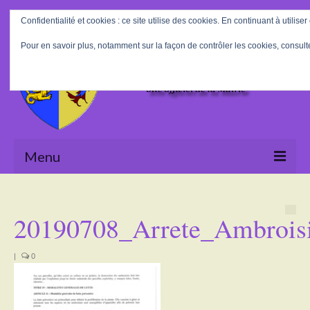
Rechercher
Confidentialité et cookies : ce site utilise des cookies. En continuant à utiliser
:
Pour en savoir plus, notamment sur la façon de contrôler les cookies, consult
Menu
Accueil
20190708_Arrete_Ambrois
La Mairie
Le village
|
0
Tourisme
Actualités