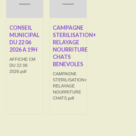
Transport
Cimetière
CONSEIL
CAMPAGNE
MUNICIPAL
STERILISATION+
Culte
DU 22 06
RELAYAGE
2026 A 19H
NOURRITURE
Correspondants de presse
CHATS
AFFICHE CM
LE BRULAGE DES VEGETAUX
BENEVOLES
DU 22 06
2026.pdf
CAMPAGNE
DECHETS VERTS
STERILISATION+
RELAYAGE
NOURRITURE
CHATS.pdf