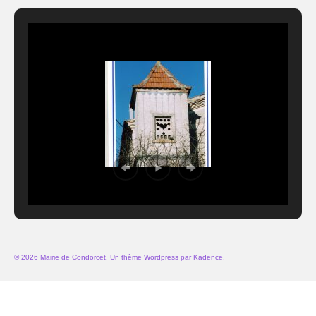
© 2026 Mairie de Condorcet. Un thème Wordpress par
Kadence
.