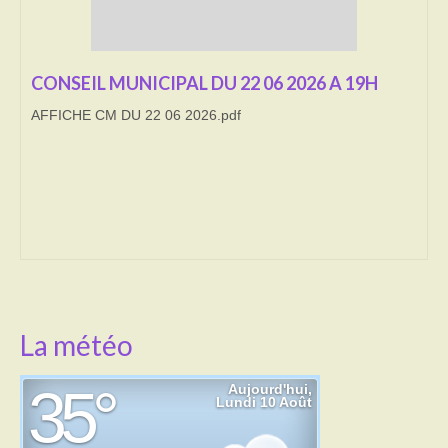
Transport
CONSEIL MUNICIPAL DU 22 06 2026 A 19H
Cimetière
AFFICHE CM DU 22 06 2026.pdf
Culte
Correspondants de presse
LE BRULAGE DES VEGETAUX
DECHETS VERTS
La météo