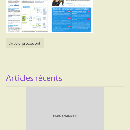
Activités
Poésie
Contact
Article précédent
Heures d’ouverture
Démarches administratives
CONSEILLER NUMERIQUE
Articles récents
Infos utiles
Salle polyvalente
Service des eaux
L’école
Environnement